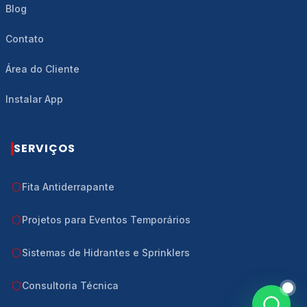
Blog
Preencha seus dados e fale com a
Martinuzzi agora mesmo.
Contato
NOME *
Área do Cliente
Instalar App
WHATSAPP *
SERVIÇOS
COMO PODEMOS AJUDAR? *
Fita Antiderrapante
Projetos para Eventos Temporários
Sistemas de Hidrantes e Sprinklers
46
/500
Consultoria Técnica