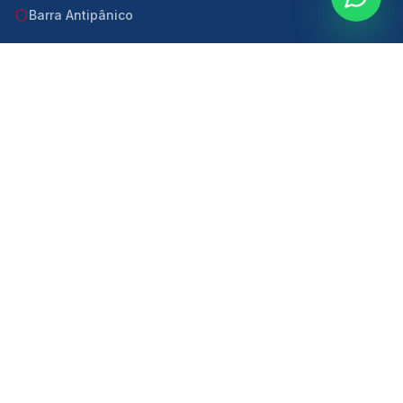
Barra Antipânico
Extintores de Incêndio
PPCI
PSPCI
Laudos Técnicos
Sistema de Alarme de Incêndio
Treinamento de Brigada de Incêndio
Emissão de ART
CONTATO