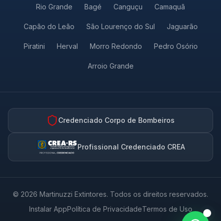
Rio Grande
Bagé
Canguçu
Camaquã
Preencha seus dados e fale com a
Martinuzzi agora mesmo.
Capão do Leão
São Lourenço do Sul
Jaguarão
Piratini
Herval
Morro Redondo
Pedro Osório
NOME *
Arroio Grande
WHATSAPP *
Credenciado Corpo de Bombeiros
COMO PODEMOS AJUDAR? *
Profissional Credenciado CREA
© 2026 Martinuzzi Extintores. Todos os direitos reservados.
46
/500
Instalar App
Política de Privacidade
Termos de Uso