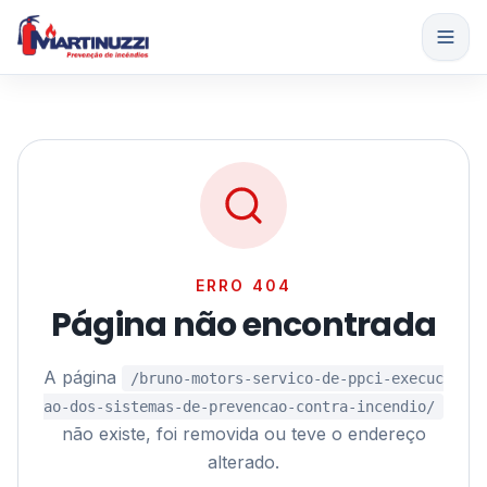
Pular para o conteúdo principal
Início
Serviços
Produtos
Fita Antiderrapante
Empresa
ERRO 404
Extintores
Projetos para Eventos Temporários
Página não encontrada
Contato
Quem Somos
Alarmes de Incêndio
Sistemas de Hidrantes e Sprinklers
A página
/bruno-motors-servico-de-ppci-execuc
ao-dos-sistemas-de-prevencao-contra-incendio/
Fale Conosco
Galeria
Fitas Antiderrapantes
Consultoria Técnica
Área do Cliente
não existe, foi removida ou teve o endereço
alterado.
Orçamentos
Blog
Barras Antipânico