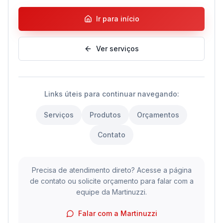
Barra Antipânico
Cadastrar acesso
Ir para início
Trabalhe Conosco
Dúvidas Frequentes
Equipamentos para Hidrantes
Extintores de Incêndio
Solicitar Orçamento
Ver serviços
Porta Corta Fogo
PPCI
Placas de Sinalização de Emergência
PSPCI
Links úteis para continuar navegando:
Serviços
Produtos
Orçamentos
Iluminação de Emergência
Laudos Técnicos
Contato
Suportes
Sistema de Alarme de Incêndio
Precisa de atendimento direto? Acesse a página
Abrigos para Extintores
Treinamento de Brigada de Incêndio
de contato ou solicite orçamento para falar com a
equipe da Martinuzzi.
Ver Todos
Emissão de ART
Falar com a Martinuzzi