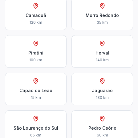
Camaquã
Morro Redondo
120 km
35 km
Piratini
Herval
100 km
140 km
Capão do Leão
Jaguarão
15 km
130 km
São Lourenço do Sul
Pedro Osório
65 km
60 km