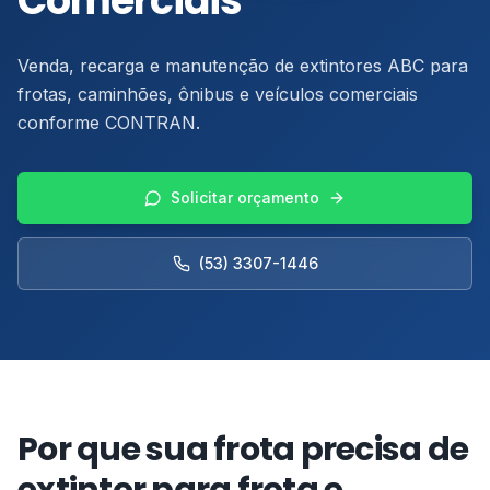
Comerciais
Barra Antipânico
Cadastrar acesso
Trabalhe Conosco
Dúvidas Frequentes
Equipamentos para Hidrantes
Venda, recarga e manutenção de extintores ABC para
Extintores de Incêndio
frotas, caminhões, ônibus e veículos comerciais
Solicitar Orçamento
conforme CONTRAN.
Porta Corta Fogo
PPCI
Placas de Sinalização de Emergência
PSPCI
Solicitar orçamento
Iluminação de Emergência
Laudos Técnicos
(53) 3307-1446
Suportes
Sistema de Alarme de Incêndio
Abrigos para Extintores
Treinamento de Brigada de Incêndio
Por que sua frota precisa de
Ver Todos
Emissão de ART