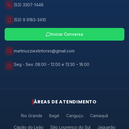
(53) 3307-1446
(53) 9 9183-3410
Iniciar Conversa
martinuzziextintores@gmail.com
Seg - Sex: 08:00 – 12:00 e 13:30 – 18:00
RESPOSTA RÁPIDA
ÁREAS DE ATENDIMENTO
Atendimento rápido via
WhatsApp
Rio Grande
Bagé
Canguçu
Camaquã
Preencha seus dados e fale com a
Martinuzzi agora mesmo.
Capão do Leão
São Lourenço do Sul
Jaguarão