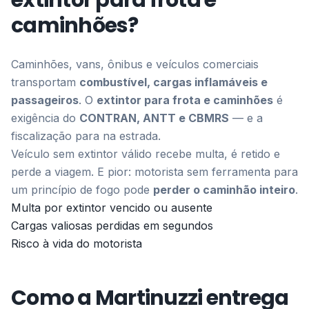
extintor para frota e
caminhões?
Ver Todos os Serviços
Caminhões, vans, ônibus e veículos comerciais
transportam
combustível, cargas inflamáveis e
passageiros
. O
extintor para frota e caminhões
é
exigência do
CONTRAN, ANTT e CBMRS
— e a
fiscalização para na estrada.
Veículo sem extintor válido recebe multa, é retido e
perde a viagem. E pior: motorista sem ferramenta para
um princípio de fogo pode
perder o caminhão inteiro
.
Multa por extintor vencido ou ausente
Cargas valiosas perdidas em segundos
Risco à vida do motorista
Como a Martinuzzi entrega