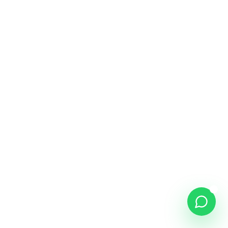
NOME *
WHATSAPP *
COMO PODEMOS AJUDAR? *
46
/500