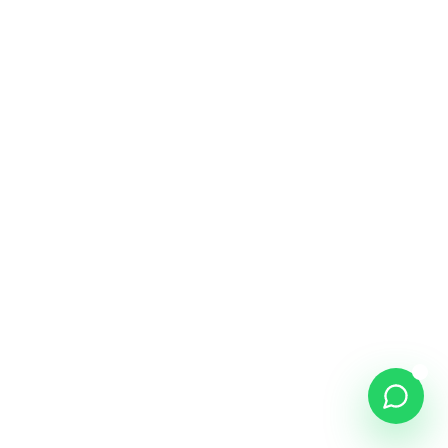
NOME *
WHATSAPP *
COMO PODEMOS AJUDAR? *
46
/500