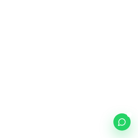
NOME *
WHATSAPP *
COMO PODEMOS AJUDAR? *
46
/500