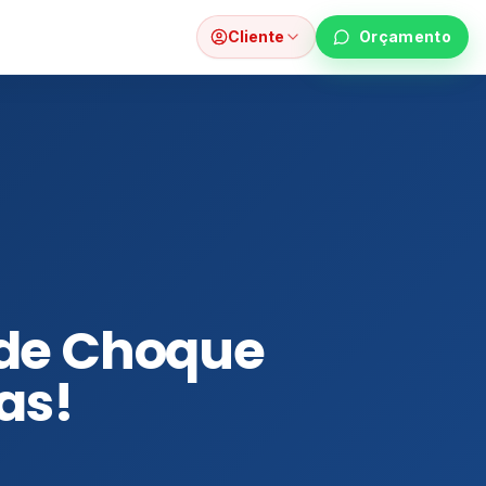
Cliente
Orçamento
Fale com um especialista →
 de Choque
as!