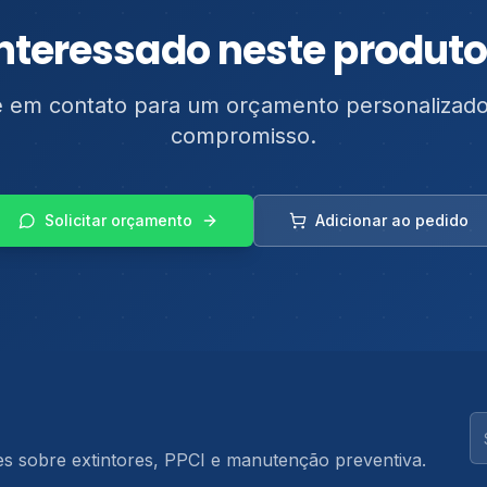
nteressado neste produt
e em contato para um orçamento personalizad
compromisso.
Solicitar orçamento
Adicionar ao pedido
la Martinuzzi Extintores
Se
es sobre extintores, PPCI e manutenção preventiva.