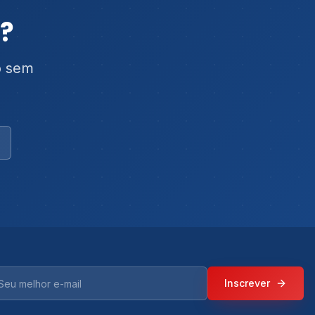
o?
o sem
u melhor e-mail
Inscrever