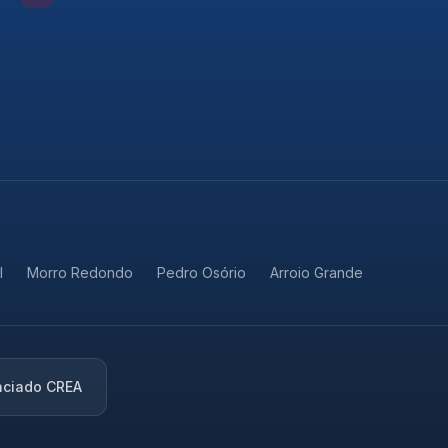
RESPOSTA RÁPIDA
Atendimento rápido via
WhatsApp
Preencha seus dados e fale com a
Martinuzzi agora mesmo.
NOME *
l
Morro Redondo
Pedro Osório
Arroio Grande
WHATSAPP *
COMO PODEMOS AJUDAR? *
nciado CREA