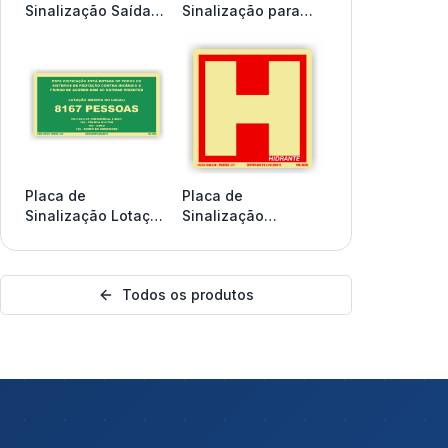
Sinalização Saída
Sinalização para
Escada Desce –
Extintor Sobre
Segurança em Rotas
Rodas: Segurança
de Fuga
Visível em Todos os
Ambientes
Placa de
Placa de
Sinalização Lotação
Sinalização
Máxima do Local –
Hidrante –
Segurança e
Segurança Contra
Conformidade
Incêndios
Todos os produtos