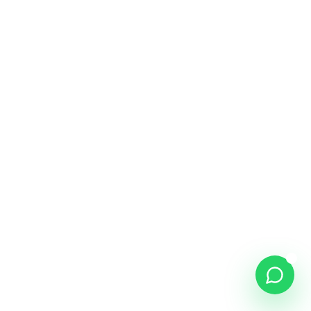
NOME *
WHATSAPP *
COMO PODEMOS AJUDAR? *
46
/500