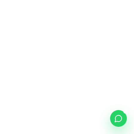
NOME *
WHATSAPP *
COMO PODEMOS AJUDAR? *
46
/500