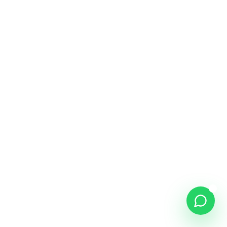
NOME *
WHATSAPP *
COMO PODEMOS AJUDAR? *
46
/500